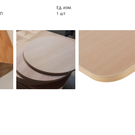
Ед. изм.
СП
1 шт