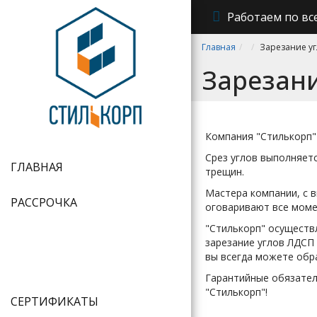
Работаем по вс
Главная
Зарезание уг
Зарезани
Компания "Стилькорп"
Срез углов выполняет
ГЛАВНАЯ
трещин.
Мастера компании, с 
РАССРОЧКА
оговаривают все момен
"Стилькорп" осуществ
зарезание углов ЛДСП 
вы всегда можете обр
Гарантийные обязатель
"Стилькорп"!
СЕРТИФИКАТЫ